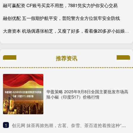
融可赢配资 CF账号买卖不用愁，7881凭实力护你安心交易
融创优配 五一假期护航平安，普陀警方全方位筑牢安全防线
大唐资本 机场偶遇张柏芝，又瘦了好多，看着像20多岁小姑娘，状态碾压王菲_小朋友_性格_网友
推荐资讯
华盈策略 2025年9月8日全国主要批发市场高
辣小椒（印度S17）价格行情
1
​创元网 抹茶再掀热潮，古茗、奈雪、茶百道抢着推这种“浓”新品