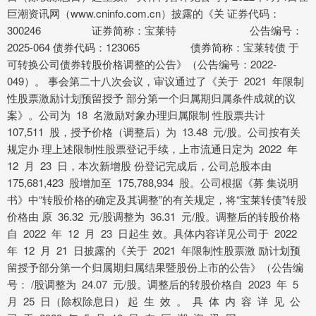
巨潮资讯网（www.cninfo.com.cn）披露的《关 证券代码：
300246 证券简称：宝莱特 公告编号：
2025-064 债券代码：123065 债券简称：宝莱转债 于
可转换公司债券转股价格调整的公告》（公告编号：2022-
049）。 事会第二十八次会议，审议通过了《关于 2021 年限制
性股票激励计划预留授予 部分第一个归属期归属条件成就的议
案》。公司为 18 名激励对象办理归属限制 性股票共计
107,511 股，授予价格（调整后）为 13.48 元/股。公司按有关
规定办 理上述限制性股票登记手续，上市流通日定为 2022 年
12 月 23 日，本次新增股 份登记完成后，公司总股本由
175,681,423 股增加至 175,788,934 股。公司根据《募 集说明
书》中“转股价格的确定及其调整”的有关规定，将“宝莱转债”转股
价格由 原 36.32 元/股调整为 36.31 元/股。调整后的转股价格
自 2022 年 12 月 23 日起生 效。具体内容详见公司于 2022
年 12 月 21 日披露的《关于 2021 年限制性股票激 励计划预
留授予部分第一个归属期归属结果暨股份上市的公告》（公告编
号： /股调整为 24.07 元/股。调整后的转股价格自 2023 年 5
月 25 日（除权除息日） 起 生 效 。 具 体 内 容 详 见 公