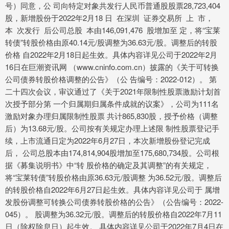
号）同意，公 司向特定对象共发行人民币普通股股票28,723,404
股，新增股份于2022年2月18 日 在深圳 证券交易所 上 市，
本 次发行 后公司总股 本由146,091,476 股增加至 定，将“宝莱
转债”转股价格由原40.14元/股调整为36.63元/股。调整后的转股
价格 自2022年2月18日起生效。具体内容详见公司于2022年2月
16日在巨潮资讯网 （www.cninfo.com.cn）披露的《关于可转换
公司债券转股价格调整的公告》（公 告编号：2022-012）。 第
二十四次会议，审议通过了《关于2021年限制性股票激励计划首
次授予部分第 一个归属期归属条件成就的议案》，公司为111名
激励对象办理归属限制性股票 共计865,830股，授予价格（调整
后）为13.68元/股。公司按有关规定办理上述限 制性股票登记手
续，上市流通日定为2022年6月27日，本次新增股份登记完成
后， 公司总股本由174,814,904股增加至175,680,734股。公司根
据《募集说明书》中“转 股价格的确定及其调整”的有关规定，
将“宝莱转债”转股价格由原36.63元/股调整 为36.52元/股。调整后
的转股价格自2022年6月27日起生效。具体内容详见公司于 属增
发股份调整可转换公司债券转股价格的公告》（公告编号：2022-
045）。 股调整为36.32元/股。调整后的转股价格自2022年7月11
日（除权除息日）起生效。 具体内容详见公司于2022年7月4日在