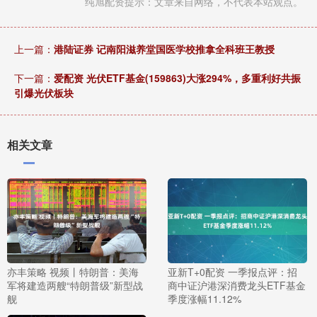
纯旭配资提示：文章来自网络，不代表本站观点。
上一篇：
港陆证券 记南阳滋养堂国医学校推拿全科班王教授
下一篇：
爱配资 光伏ETF基金(159863)大涨294%，多重利好共振
引爆光伏板块
相关文章
亦丰策略 视频丨特朗普：美海
亚新T+0配资 一季报点评：招
军将建造两艘“特朗普级”新型战
商中证沪港深消费龙头ETF基金
舰
季度涨幅11.12%