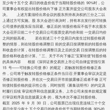
至少有十五个交 易日的收盘价低于当期转股价格的 90%时，公
司董事会有权提出转股价格向下修 正方案并提交公司股东大会表
决。 上述方案须经出席会议的股东所持表决权的三分之二以
上通过方可实施。股 东大会进行表决时，持有本次发行的可转换
公司债券的股东应当回避。修正后的 转股价格应不低于本次股东
大会召开日前二十个交易日公司股票交易均价和前 一交易日均价
之间的较高者。 若在前述三十个交易日内发生过转股价格调
整的情形，则在转股价格调整日 前的交易日按调整前的转股价格
和收盘价计算，在转股价格调整日及之后的交易 日按调整后的转
股价格和收盘价计算。” 三、关于不向下修正“宝莱转债”转股价格
的具体内容 根据《深圳证券交易所上市公司自律监管指引第
15 号——可转换公司债 券》的规定：若触发转股价格修正条
件，公司将于触发转股价格修正条件当日召 开董事会审议决定是
否修正转股价格，并在次一交易日开市前披露修正或者不修 正可
转债转股价格的提示性公告，同时按照《募集说明书》的约定及
时履行后续 审议程序和信息披露义务。上市公司未按本款规定履
行审议程序及信息披露义务 的，视为本次不修正转股价格。
截至 2025 年 9 月 30 日，公司股票已出现任意连续三十个交
易日中至少有十 五个交易日的收盘价低于当期转股价格 90%的