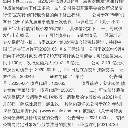
出向下修正方案。自2025年12月9日起算，若再次触发“宝莱转债”
转股价格的向下修正条款，届时公司将召开董事会会议审议是否
行使“宝莱转 债”转股价格的向下修正权利。 公司于2025年9月
30日召开了第九届董事会第三次会议，审议通过了《关于 不向下
修正“宝莱转债”转股价格的议案》，具体情况如下： 一、可转债
发行上市概况 （一）可转债发行上市基本情况 经深圳证
券交易所创业板上市委2020年第8次审议会议审核通过，并经中
国 证监会证监许可[2020]1831号文同意注册。公司于2020年9月4
日向不特定对象发 行了219万张可转换公司债券，每张面值为人
民币100元，发行总额为人民币2.19 亿元。 公司 2.19 亿元可
转换公司债券于 2020 年 9 月 24 日起在深交所挂牌交易， 证
券代码：300246 证券简称：宝莱特 公告编
号：2025-064 债券代码：123065 债券简称：宝莱转债 债
券简称“宝莱转债”，债券代码“123065”。 （二）可转债转股价
格调整情况 股调整为40.14元/股。调整后的转股价格自2021年6
月28日（除权除息日）起生效。 具体内容详见公司于2021年6月
18日在巨潮资讯网（www.cninfo.com.cn）披露的 《关于可转换
公司债券转股价格调整的公告》（公告编号：2021-050）。 有限
公司向特定对象发行股票注册的批复》（证监许可[2021]3736