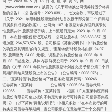
司 于 2023 年 5 月 18 日 在 巨 潮 资 讯 网
（www.cninfo.com.cn）披露的《关于可转换公司债券转股价格调
整的公告》（公 告编号：2023-039）。 七次会议，审议通过了
《关于 2021 年限制性股票激励计划首次授予部分第二个 归属期
归属条件成就的议案》。公司为 107 名激励对象办理归属限制
性股票共计 股票登记手续，上市流通日定为 2023 年 9 月 22
日，本次新增股份登记完成后， 公司总股本由 263,683,857 股
增加至 264,573,574 股。公司根据《募集说明书》中 “转股价格
的确定及其调整”的有关规定，“宝莱转债”转股价格由原 24.07
元/ 股调整为 24.02 元/股。调整后的转股价格自 2023 年 9
月 22 日起生效。具体内容 详见公司于 2023 年 9 月 20 日披
露的《关于 2021 年限制性股票激励计划首次授 予部分第二个归
属期归属结果暨股份上市的公告》（公告编号：2023-076）。
二、“宝莱转债”转股价格向下修正条款 证券代码：300246
证券简称：宝莱特 公告编号：2025-064 债券代码：
123065 债券简称：宝莱转债 根据《广东宝莱特医用科
技股份有限公司创业板向不特定对象发行可转换公 司债券募集说
明书》（以下简称“募集说明书”）中相关条款：“在本次发行的可
转换公司债券存续期间，当公司股票在任意连续三十个交易日中