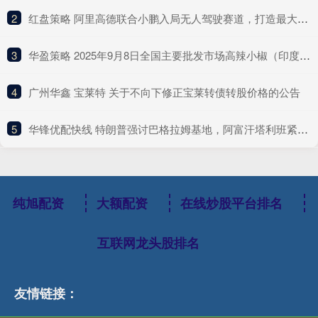
2
​红盘策略 阿里高德联合小鹏入局无人驾驶赛道，打造最大Robotaxi聚合平台
3
​华盈策略 2025年9月8日全国主要批发市场高辣小椒（印度S17）价格行情
4
​广州华鑫 宝莱特 关于不向下修正宝莱转债转股价格的公告
5
​华锋优配快线 特朗普强讨巴格拉姆基地，阿富汗塔利班紧急应对
纯旭配资
大额配资
在线炒股平台排名
互联网龙头股排名
友情链接：