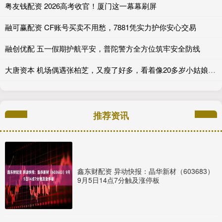
粤友钱配资 2026高考收官！厦门这一幕幕刷屏
融可赢配资 CF账号买卖不用愁，7881凭实力护你安心交易
融创优配 五一假期护航平安，普陀警方全方位筑牢安全防线
大唐资本 机场偶遇张柏芝，又瘦了好多，看着像20多岁小姑娘，状态碾压王菲_小朋友_性格_网友
推荐资讯
鑫东财配资 异动快报：晶华新材（603683）
9月5日14点7分触及涨停板