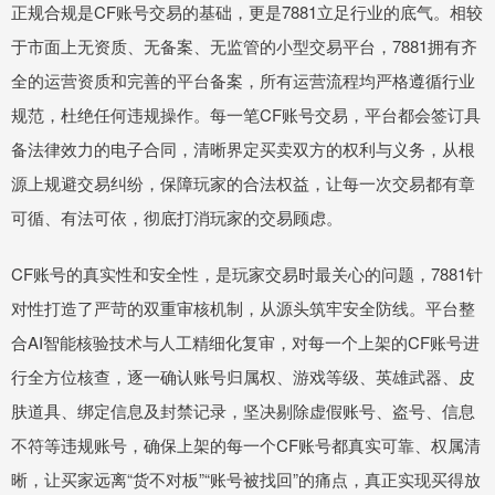
正规合规是CF账号交易的基础，更是7881立足行业的底气。相较
于市面上无资质、无备案、无监管的小型交易平台，7881拥有齐
全的运营资质和完善的平台备案，所有运营流程均严格遵循行业
规范，杜绝任何违规操作。每一笔CF账号交易，平台都会签订具
备法律效力的电子合同，清晰界定买卖双方的权利与义务，从根
源上规避交易纠纷，保障玩家的合法权益，让每一次交易都有章
可循、有法可依，彻底打消玩家的交易顾虑。
CF账号的真实性和安全性，是玩家交易时最关心的问题，7881针
对性打造了严苛的双重审核机制，从源头筑牢安全防线。平台整
合AI智能核验技术与人工精细化复审，对每一个上架的CF账号进
行全方位核查，逐一确认账号归属权、游戏等级、英雄武器、皮
肤道具、绑定信息及封禁记录，坚决剔除虚假账号、盗号、信息
不符等违规账号，确保上架的每一个CF账号都真实可靠、权属清
晰，让买家远离“货不对板”“账号被找回”的痛点，真正实现买得放