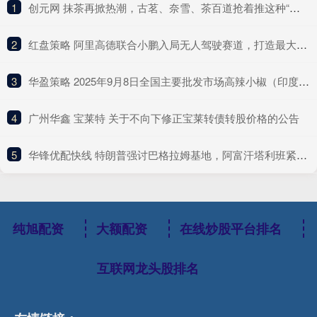
1
​创元网 抹茶再掀热潮，古茗、奈雪、茶百道抢着推这种“浓”新品
2
​红盘策略 阿里高德联合小鹏入局无人驾驶赛道，打造最大Robotaxi聚合平台
3
​华盈策略 2025年9月8日全国主要批发市场高辣小椒（印度S17）价格行情
4
​广州华鑫 宝莱特 关于不向下修正宝莱转债转股价格的公告
5
​华锋优配快线 特朗普强讨巴格拉姆基地，阿富汗塔利班紧急应对
纯旭配资
大额配资
在线炒股平台排名
互联网龙头股排名