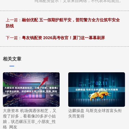
纯旭配资提示：文章来自网络，不代表本站观点。
上一篇：
融创优配 五一假期护航平安，普陀警方全方位筑牢安全
防线
下一篇：
粤友钱配资 2026高考收官！厦门这一幕幕刷屏
相关文章
大唐资本 机场偶遇张柏芝，又
达麟操盘 马斯克全球首富头衔
瘦了好多，看着像20多岁小姑
失而复得
娘，状态碾压王菲_小朋友_性
格_网友