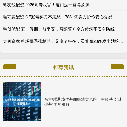
粤友钱配资 2026高考收官！厦门这一幕幕刷屏
融可赢配资 CF账号买卖不用愁，7881凭实力护你安心交易
融创优配 五一假期护航平安，普陀警方全方位筑牢安全防线
大唐资本 机场偶遇张柏芝，又瘦了好多，看着像20多岁小姑娘，状态碾压王菲_小朋友_性格_网友
推荐资讯
东方财通 绩优基面临清盘风险，中银基金“迷
你基”困局难解