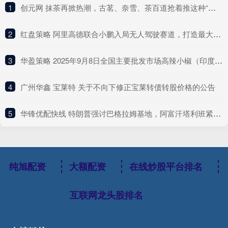
1
​创元网 抹茶再掀热潮，古茗、奈雪、茶百道抢着推这种“浓”新品
2
​红盘策略 阿里高德联合小鹏入局无人驾驶赛道，打造最大Robotaxi聚合平台
3
​华盈策略 2025年9月8日全国主要批发市场高辣小椒（印度S17）价格行情
4
​广州华鑫 宝莱特 关于不向下修正宝莱转债转股价格的公告
5
​华锋优配快线 特朗普强讨巴格拉姆基地，阿富汗塔利班紧急应对
纯旭配资
大额配资
在线炒股平台排名
互联网龙头股排名