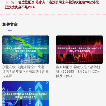
下一篇：
创达盈配资 陈家齐：港投公司去年投资收益逾20亿港元
已投放资金不足20%
相关文章
创盈在线 夫妻搭档“空中快递”
鑫东财配资 异动快报：晶华新
让老乡的年货不再愁出路丨新春
材（603683）9月5日14点7分
走基层
触及涨停板