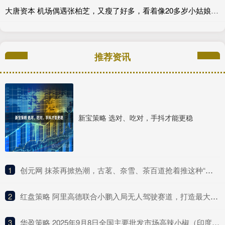
大唐资本 机场偶遇张柏芝，又瘦了好多，看着像20多岁小姑娘，状态碾压王菲_小朋友_性格_网友
推荐资讯
新宝策略 选对、吃对，手抖才能更稳
1
​创元网 抹茶再掀热潮，古茗、奈雪、茶百道抢着推这种“浓”新品
2
​红盘策略 阿里高德联合小鹏入局无人驾驶赛道，打造最大Robotaxi聚合平台
3
​华盈策略 2025年9月8日全国主要批发市场高辣小椒（印度S17）价格行情