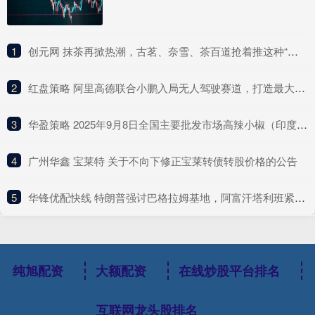
1
​创元网 抹茶再掀热潮，古茗、奈雪、茶百道抢着推这种“浓”新品
2
​红盘策略 阿里高德联合小鹏入局无人驾驶赛道，打造最大Robotaxi聚合平台
3
​华盈策略 2025年9月8日全国主要批发市场高辣小椒（印度S17）价格行情
4
​广州华鑫 宝莱特 关于不向下修正宝莱转债转股价格的公告
5
​华锋优配快线 特朗普强讨巴格拉姆基地，阿富汗塔利班紧急应对
纯旭配资
大额配资
在线炒股平台排名
互联网龙头股排名