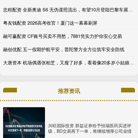
忠程配资 全新奥迪 S6 无伪谍照流出，有望10月登陆巴黎车展完成首秀!
粤友钱配资 2026高考收官！厦门这一幕幕刷屏
融可赢配资 CF账号买卖不用愁，7881凭实力护你安心交易
融创优配 五一假期护航平安，普陀警方全方位筑牢安全防线
大唐资本 机场偶遇张柏芝，又瘦了好多，看着像20多岁小姑娘，状态碾压王菲_小朋友_性格_网友
推荐资讯
兴旺国际投资 群益证券给予恒瑞医药买进评
级，BD交易再下一单，将继续增厚公司业绩