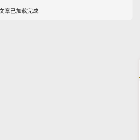
文章已加载完成
深证成指
14110.12
57%
-34.08
-0.24%