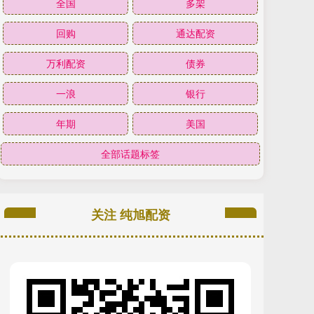
全国
多架
回购
通达配资
万利配资
债券
一浪
银行
年期
美国
全部话题标签
关注 纯旭配资