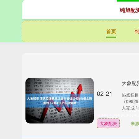
纯旭配
首页
02-21
热点栏目
（099
人完成向..
大象配资
来