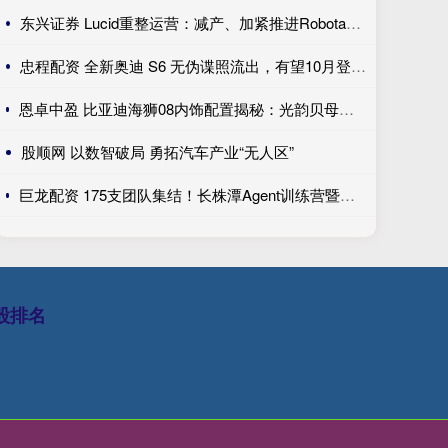
东兴证券 Lucid重整运营：减产、加紧推进Robotaxi、性价比车型继续跳票
忠程配资 全新奥迪 S6 无伪谍照流出，有望10月登陆巴黎车展完成首秀!
恩卓中盈 比亚迪海狮08内饰配置揭秘：光韵贝母饰条搭配25扬帝瓦雷音响登场
股顺网 以数智破局 勇拓汽车产业“无人区”
巨龙配资 175支团队集结！长株潭Agent训练营暨创新开发大赛第一期训练营开讲
股排名