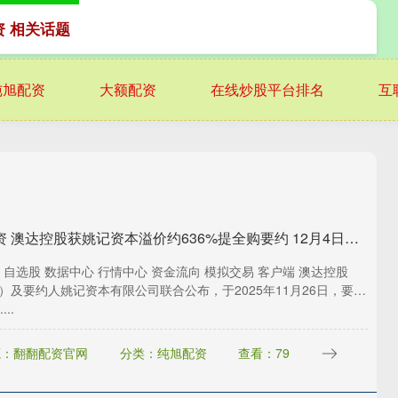
资 相关话题
纯旭配资
大额配资
在线炒股平台排名
互
大象配资 澳达控股获姚记资本溢价约636%提全购要约 12月4日上午起复牌
 自选股 数据中心 行情中心 资金流向 模拟交易 客户端 澳达控股
29）及要约人姚记资本有限公司联合公布，于2025年11月26日，要约
..
源：翻翻配资官网
分类：纯旭配资
查看：79