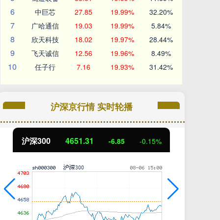
6
中巨芯
27.85
19.99%
32.20%
7
广哈通信
19.03
19.99%
5.84%
8
欣天科技
18.02
19.97%
28.44%
9
飞天诚信
12.56
19.96%
8.49%
10
任子行
7.16
19.93%
31.42%
沪深京行情 实时轮播
沪深300
4651.31
北
-6.85
-0.15%