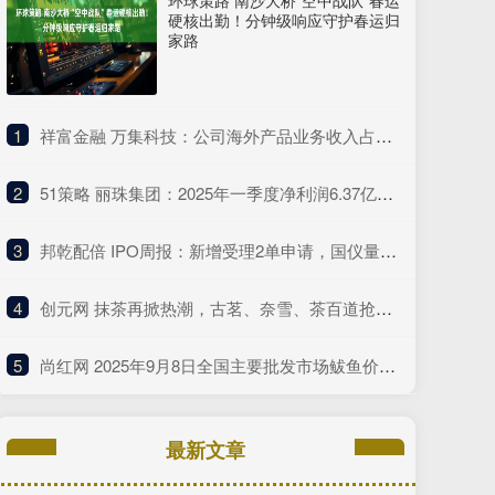
环球策路 南沙大桥“空中战队”春运
硬核出勤！分钟级响应守护春运归
家路
1
​祥富金融 万集科技：公司海外产品业务收入占总营收的比例较低
2
​51策略 丽珠集团：2025年一季度净利润6.37亿元 同比增长4.75%
3
​邦乾配倍 IPO周报：新增受理2单申请，国仪量子年度研发投入占比下滑
4
​创元网 抹茶再掀热潮，古茗、奈雪、茶百道抢着推这种“浓”新品
5
​尚红网 2025年9月8日全国主要批发市场鲅鱼价格行情
最新文章