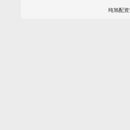
纯旭配资
上证指数
3900.35
00
-0.01%
21.92
0.