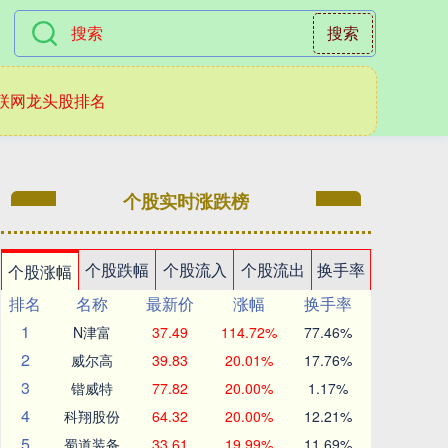
搜索
联网龙头股排名
个股实时涨跌榜
个股跌幅
个股流入
个股流出
换手率
个股涨幅
排名
名称
最新价
涨幅
换手率
1
N津富
37.49
114.72%
77.46%
2
威尔高
39.83
20.01%
17.76%
3
锴威特
77.82
20.00%
1.17%
4
科翔股份
64.32
20.00%
12.21%
5
蜀道装备
33.61
19.99%
11.69%