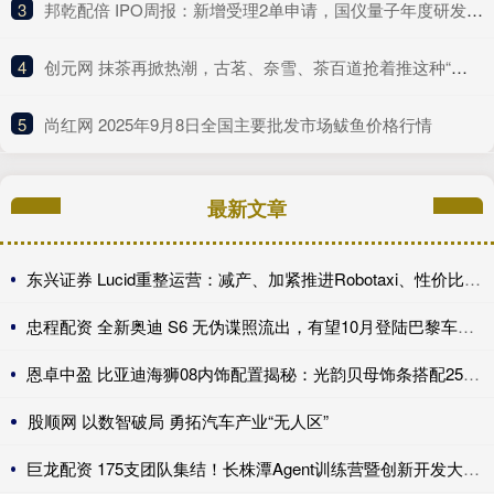
3
​邦乾配倍 IPO周报：新增受理2单申请，国仪量子年度研发投入占比下滑
4
​创元网 抹茶再掀热潮，古茗、奈雪、茶百道抢着推这种“浓”新品
5
​尚红网 2025年9月8日全国主要批发市场鲅鱼价格行情
最新文章
东兴证券 Lucid重整运营：减产、加紧推进Robotaxi、性价比车型继续跳票
忠程配资 全新奥迪 S6 无伪谍照流出，有望10月登陆巴黎车展完成首秀!
恩卓中盈 比亚迪海狮08内饰配置揭秘：光韵贝母饰条搭配25扬帝瓦雷音响登场
股顺网 以数智破局 勇拓汽车产业“无人区”
巨龙配资 175支团队集结！长株潭Agent训练营暨创新开发大赛第一期训练营开讲