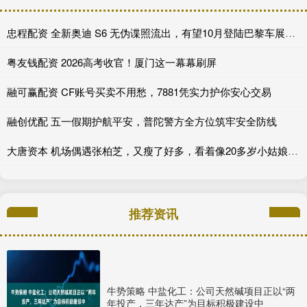
忠程配资 全新奥迪 S6 无伪谍照流出，有望10月登陆巴黎车展完成首秀!
粤友钱配资 2026高考收官！厦门这一幕幕刷屏
融可赢配资 CF账号买卖不用愁，7881凭实力护你安心交易
融创优配 五一假期护航平安，普陀警方全方位筑牢安全防线
大唐资本 机场偶遇张柏芝，又瘦了好多，看着像20多岁小姑娘，状态碾压王菲_小朋友_性格_网友
推荐资讯
牛势策略 中盐化工：公司天然碱项目正以“两
年投产，三年达产”为目标积极建设中