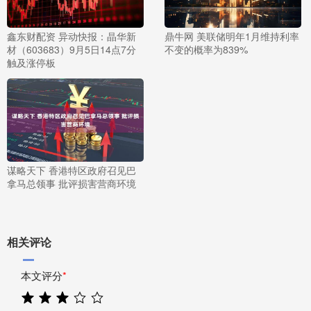
鑫东财配资 异动快报：晶华新
鼎牛网 美联储明年1月维持利率
材（603683）9月5日14点7分
不变的概率为839%
触及涨停板
谋略天下 香港特区政府召见巴
拿马总领事 批评损害营商环境
相关评论
本文评分
*