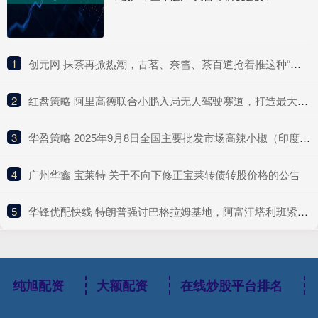
1
​创元网 抹茶再掀热潮，古茗、奈雪、茶百道抢着推这种“浓”新品
2
​红盘策略 阿里高德联合小鹏入局无人驾驶赛道，打造最大Robotaxi聚合平台
3
​华盈策略 2025年9月8日全国主要批发市场高辣小椒（印度S17）价格行情
4
​广州华鑫 宝莱特 关于不向下修正宝莱转债转股价格的公告
5
​华锋优配快线 特朗普强讨巴格拉姆基地，阿富汗塔利班紧急应对
纯旭配资
大额配资
在线炒股平台排名