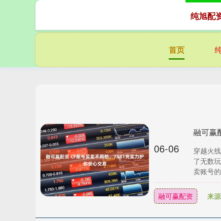
纯旭配
首页
融可赢
06-06
穿越火线
了无数玩
卖账号的
融可赢配资
来源