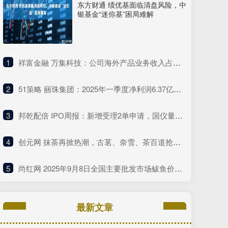
东方财通 绩优基面临清盘风险，中
银基金“迷你基”困局难解
1
​祥富金融 万集科技：公司海外产品业务收入占总营收的比例较低
2
​51策略 丽珠集团：2025年一季度净利润6.37亿元 同比增长4.75%
3
​邦乾配倍 IPO周报：新增受理2单申请，国仪量子年度研发投入占比下滑
4
​创元网 抹茶再掀热潮，古茗、奈雪、茶百道抢着推这种“浓”新品
5
​尚红网 2025年9月8日全国主要批发市场鲅鱼价格行情
最新文章