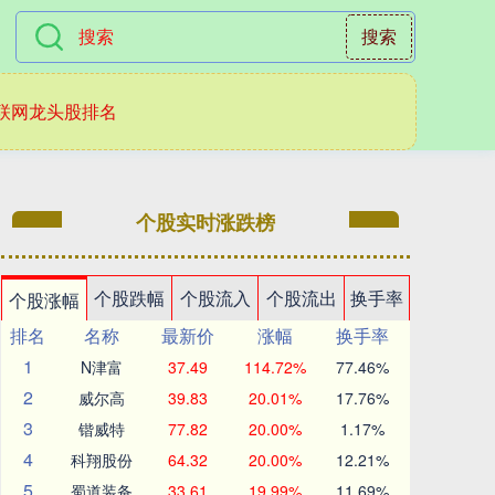
搜索
联网龙头股排名
个股实时涨跌榜
个股跌幅
个股流入
个股流出
换手率
个股涨幅
排名
名称
最新价
涨幅
换手率
1
N津富
37.49
114.72%
77.46%
2
威尔高
39.83
20.01%
17.76%
3
锴威特
77.82
20.00%
1.17%
4
科翔股份
64.32
20.00%
12.21%
5
蜀道装备
33.61
19.99%
11.69%