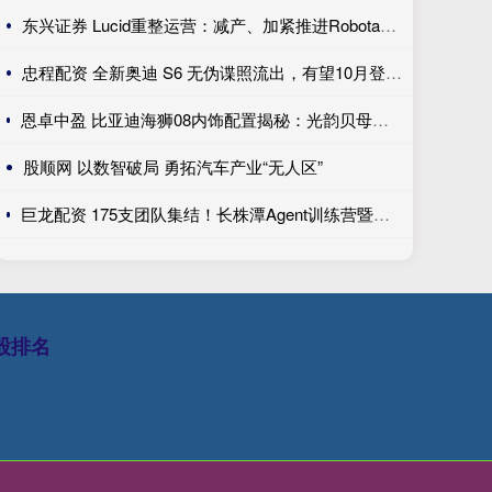
东兴证券 Lucid重整运营：减产、加紧推进Robotaxi、性价比车型继续跳票
忠程配资 全新奥迪 S6 无伪谍照流出，有望10月登陆巴黎车展完成首秀!
恩卓中盈 比亚迪海狮08内饰配置揭秘：光韵贝母饰条搭配25扬帝瓦雷音响登场
股顺网 以数智破局 勇拓汽车产业“无人区”
巨龙配资 175支团队集结！长株潭Agent训练营暨创新开发大赛第一期训练营开讲
股排名