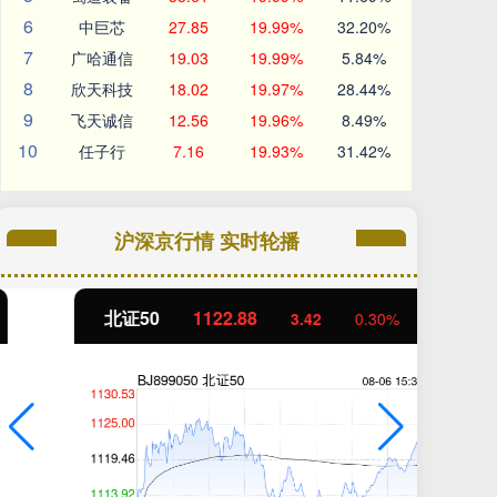
6
中巨芯
27.85
19.99%
32.20%
7
广哈通信
19.03
19.99%
5.84%
8
欣天科技
18.02
19.97%
28.44%
9
飞天诚信
12.56
19.96%
8.49%
10
任子行
7.16
19.93%
31.42%
沪深京行情 实时轮播
北证50
1122.88
创
3.42
0.30%