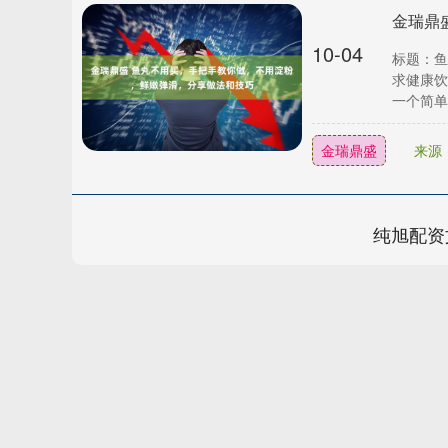
10-04
标题：鱼
求健康饮
一个简单
金瑞鼎盛
来源
纯旭配资
深证成指
14110.12
.92
0.57%
-34.08
-0