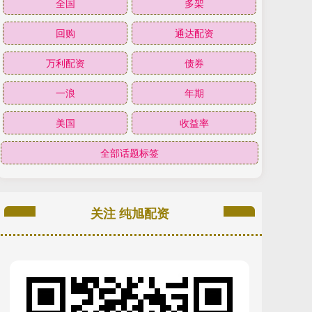
全国
多架
回购
通达配资
万利配资
债券
一浪
年期
美国
收益率
全部话题标签
关注 纯旭配资