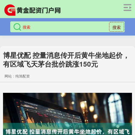
搜索
博星优配 控量消息传开后黄牛坐地起价，
有区域飞天茅台批价跳涨150元
网站：纯旭配资