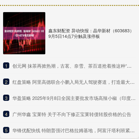
鑫东财配资 异动快报：晶华新材（603683）
9月5日14点7分触及涨停板
1
​创元网 抹茶再掀热潮，古茗、奈雪、茶百道抢着推这种“浓”新品
2
​红盘策略 阿里高德联合小鹏入局无人驾驶赛道，打造最大Robotaxi聚合平台
3
​华盈策略 2025年9月8日全国主要批发市场高辣小椒（印度S17）价格行情
4
​广州华鑫 宝莱特 关于不向下修正宝莱转债转股价格的公告
5
​华锋优配快线 特朗普强讨巴格拉姆基地，阿富汗塔利班紧急应对