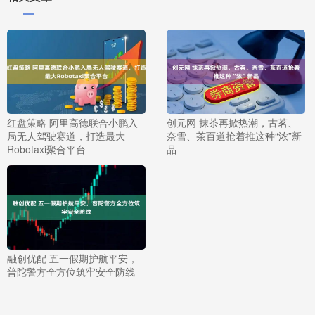
红盘策略 阿里高德联合小鹏入
创元网 抹茶再掀热潮，古茗、
局无人驾驶赛道，打造最大
奈雪、茶百道抢着推这种“浓”新
Robotaxi聚合平台
品
融创优配 五一假期护航平安，
普陀警方全方位筑牢安全防线