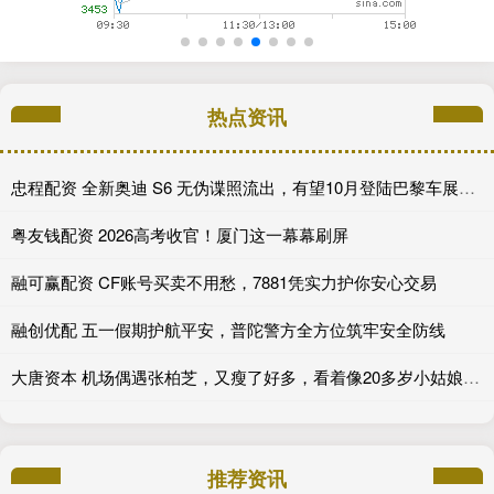
热点资讯
忠程配资 全新奥迪 S6 无伪谍照流出，有望10月登陆巴黎车展完成首秀!
粤友钱配资 2026高考收官！厦门这一幕幕刷屏
融可赢配资 CF账号买卖不用愁，7881凭实力护你安心交易
融创优配 五一假期护航平安，普陀警方全方位筑牢安全防线
大唐资本 机场偶遇张柏芝，又瘦了好多，看着像20多岁小姑娘，状态碾压王菲_小朋友_性格_网友
推荐资讯