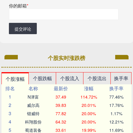
你的邮箱
*
提交评论
个股实时涨跌榜
个股跌幅
个股流入
个股流出
换手率
个股涨幅
排名
名称
最新价
涨幅
换手率
1
N津富
37.49
114.72%
77.46%
2
威尔高
39.83
20.01%
17.76%
3
锴威特
77.82
20.00%
1.17%
4
科翔股份
64.32
20.00%
12.21%
5
蜀道装备
33.61
19.99%
11.69%