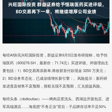
每经AI快讯兴旺国际投资，群益证券9月5日发布研报称，给予恒
瑞医药（600276.SH，最新价：71.74元）买进评级。评级理由主
要包括：1）BD交易再添新单,将收获首付款现金 3250 万美元；
2）BD业务常态化，已成业绩增长新引擎：。风险提示：新药研
发进度及销售不及预期，授权兑现不及预期，汇兑损益风险。
每经头条（nbdtoutiao）——烤肉店里洗头、西湖边开面包店、进
军高端酒店……海底捞“不务正业”背后：子品牌存活率不足50%