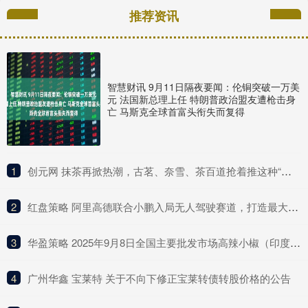
推荐资讯
智慧财讯 9月11日隔夜要闻：伦铜突破一万美
元 法国新总理上任 特朗普政治盟友遭枪击身
亡 马斯克全球首富头衔失而复得
1
​创元网 抹茶再掀热潮，古茗、奈雪、茶百道抢着推这种“浓”新品
2
​红盘策略 阿里高德联合小鹏入局无人驾驶赛道，打造最大Robotaxi聚合平台
3
​华盈策略 2025年9月8日全国主要批发市场高辣小椒（印度S17）价格行情
4
​广州华鑫 宝莱特 关于不向下修正宝莱转债转股价格的公告