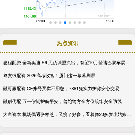
热点资讯
忠程配资 全新奥迪 S6 无伪谍照流出，有望10月登陆巴黎车展完成首秀!
粤友钱配资 2026高考收官！厦门这一幕幕刷屏
融可赢配资 CF账号买卖不用愁，7881凭实力护你安心交易
融创优配 五一假期护航平安，普陀警方全方位筑牢安全防线
大唐资本 机场偶遇张柏芝，又瘦了好多，看着像20多岁小姑娘，状态碾压王菲_小朋友_性格_网友