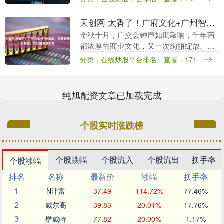
告。两家企业预计2025年全年经营将录得
净亏损....
天创网 太香了！广府文化+广州智造：创新探索走新路，文化出海谱新章
金秋十月，广交会钟声如期敲响，千年商
都浓厚的商业文化，又一次绚丽绽放。
在“出海”的浪潮之下，“广货”如何集体“走
分类：在线炒股平台排名
查看：171
出去”，备受瞩目。而广汽集团作为“广
货”出海龙头....
纯旭配资文章已加载完成
个股实时涨跌榜
个股跌幅
个股流入
个股流出
换手率
个股涨幅
排名
名称
最新价
涨幅
换手率
1
N津富
37.49
114.72%
77.46%
2
威尔高
39.83
20.01%
17.76%
3
锴威特
77.82
20.00%
1.17%