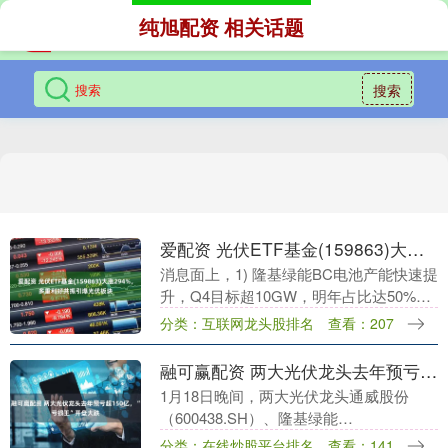
纯旭配资 相关话题
搜索
爱配资 光伏ETF基金(159863)大涨294%，多重利好共振引爆光伏板块
消息面上，1) 隆基绿能BC电池产能快速提
升，Q4目标超10GW，明年占比达50%，
欧洲市场溢价稳定，推动毛利率改善；2)
分类：互联网龙头股排名
查看：207
光伏玻璃价格9月预计跳涨，2.0mm....
融可赢配资 两大光伏龙头去年预亏超150亿，“亏损王”开盘大跌
1月18日晚间，两大光伏龙头通威股份
（600438.SH）、隆基绿能
（601012.SH）披露2025年年度业绩预
分类：在线炒股平台排名
查看：141