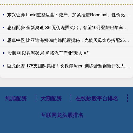
东兴证券 Lucid重整运营：减产、加紧推进Robotaxi、性价比车型继续跳票
忠程配资 全新奥迪 S6 无伪谍照流出，有望10月登陆巴黎车展完成首秀!
恩卓中盈 比亚迪海狮08内饰配置揭秘：光韵贝母饰条搭配25扬帝瓦雷音响登场
股顺网 以数智破局 勇拓汽车产业“无人区”
巨龙配资 175支团队集结！长株潭Agent训练营暨创新开发大赛第一期训练营开讲
纯旭配资
大额配资
在线炒股平台排名
互联网龙头股排名