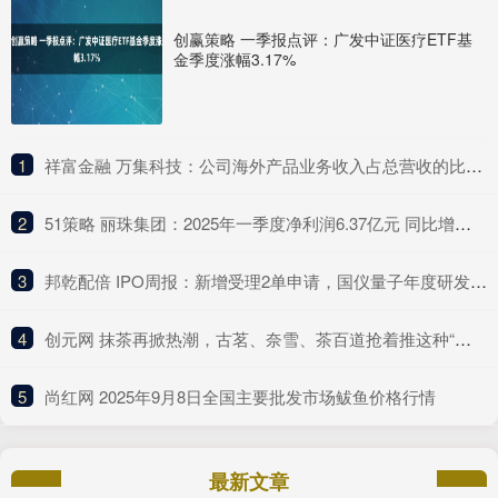
创赢策略 一季报点评：广发中证医疗ETF基
金季度涨幅3.17%
1
​祥富金融 万集科技：公司海外产品业务收入占总营收的比例较低
2
​51策略 丽珠集团：2025年一季度净利润6.37亿元 同比增长4.75%
3
​邦乾配倍 IPO周报：新增受理2单申请，国仪量子年度研发投入占比下滑
4
​创元网 抹茶再掀热潮，古茗、奈雪、茶百道抢着推这种“浓”新品
5
​尚红网 2025年9月8日全国主要批发市场鲅鱼价格行情
最新文章